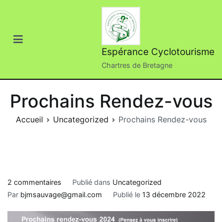
Aller
au
contenu
Espérance Cyclotourisme
Chartres de Bretagne
Prochains Rendez-vous
Accueil
Uncategorized
Prochains Rendez-vous
sur
2 commentaires
Publié dans
Uncategorized
Prochains
Par
bjmsauvage@gmail.com
Publié le
13 décembre 2022
Rendez-
vous